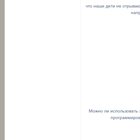
что наши дети не отрыва
нап
Можно ли использовать 
программиров