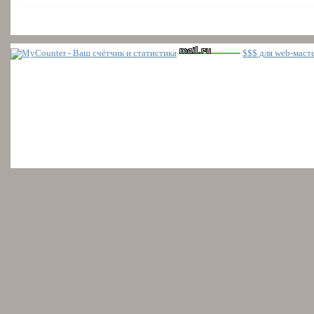
$$$ для web-маст