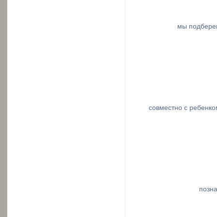
мы подберем
совместно с ребенко
позн