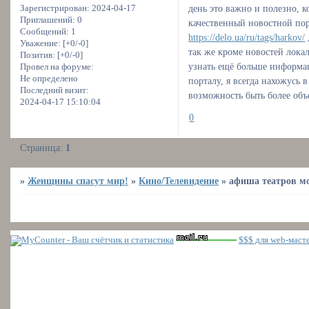
день это важно и полезно, к
Зарегистрирован
: 2024-04-17
Приглашений:
0
качественный новостной пор
Сообщений:
1
https://delo.ua/ru/tags/harkov/
Уважение:
[+0/-0]
так же кроме новостей лока
Позитив:
[+0/-0]
узнать ещё больше информа
Провел на форуме:
Не определено
порталу, я всегда нахожусь
Последний визит:
возможность быть более объ
2024-04-17 15:10:04
0
Страница:
1
»
Женщины спасут мир!
»
Кино/Телевидение
»
афиша театров м
$$$ для web-маст