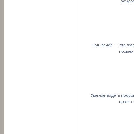
рождае
Наш вечер — это взгл
посмеят
Умение видеть пророк
нравств