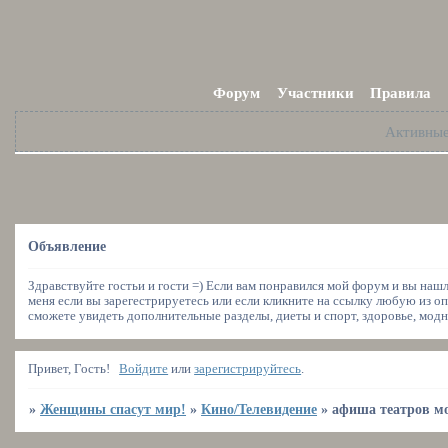
Форум
Участники
Правила
Активны
Объявление
Здравствуйте гостьи и гости =) Если вам понравился мой форум и вы наш
меня если вы зарегестрируетесь или если кликните на ссылку любую из оп
сможете увидеть дополнительные разделы, диеты и спорт, здоровье, модн
Привет, Гость!
Войдите
или
зарегистрируйтесь
.
»
Женщины спасут мир!
»
Кино/Телевидение
»
афиша театров м