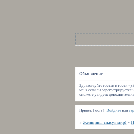
Объявление
Здравствуйте гостьи и гости =)
меня если вы зарегестрируетесь
сможете увидеть дополнительные
Привет, Гость!
Войдите
или
за
»
Женщины спасут мир!
»
Н