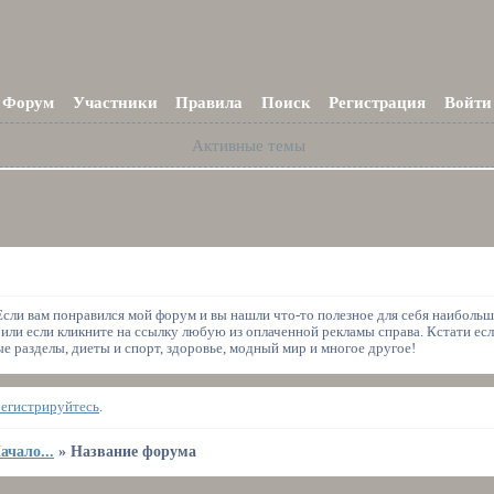
Форум
Участники
Правила
Поиск
Регистрация
Войти
Активные темы
 Если вам понравился мой форум и вы нашли что-то полезное для себя наиболь
 или если кликните на ссылку любую из оплаченной рекламы справа. Кстати есл
 разделы, диеты и спорт, здоровье, модный мир и многое другое!
регистрируйтесь
.
ачало...
»
Название форума