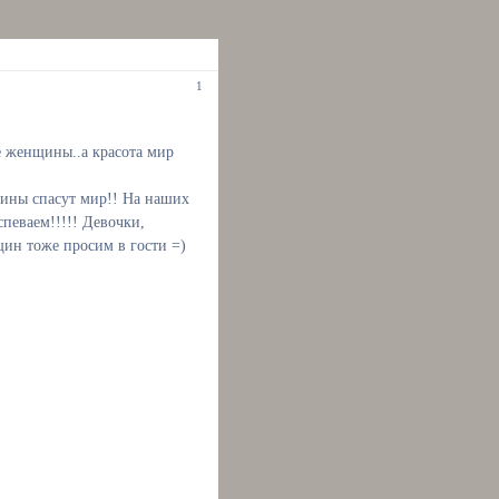
1
не женщины..а красота мир
щины спасут мир!! На наших
успеваем!!!!! Девочки,
ин тоже просим в гости =)