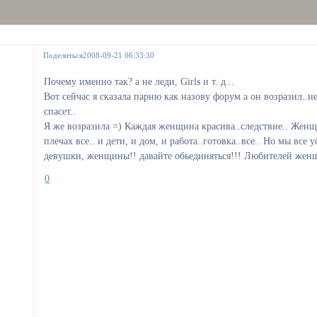
Поделиться
2008-09-21 06:33:30
Почему именно так? а не леди, Girls и т. д...
Вот сейчас я сказала парню как назову форум а он возразил..
спасет..
Я же возразила =) Каждая женщина красива..следствие.. Жен
плечах все.. и дети, и дом, и работа..готовка..все.. Но мы все 
девушки, женщины!! давайте обьединяться!!! Любителей женщ
0