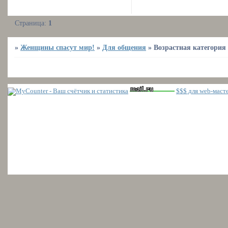
Страница:
1
»
Женщины спасут мир!
»
Для общения
»
Возрастная категория
$$$ для web-маст