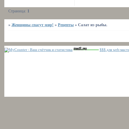
Страница:
1
»
Женщины спасут мир!
»
Рецепты
»
Салат из рыбы.
$$$ для web-маст