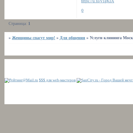
https://u.to/v1gKIA
0
Страница:
1
»
Женщины спасут мир!
»
Для общения
»
Услуги клининга Мос
$$$ для web-мастеров