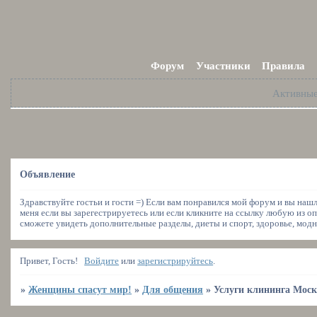
Форум
Участники
Правила
Активны
Объявление
Здравствуйте гостьи и гости =) Если вам понравился мой форум и вы наш
меня если вы зарегестрируетесь или если кликните на ссылку любую из оп
сможете увидеть дополнительные разделы, диеты и спорт, здоровье, модн
Привет, Гость!
Войдите
или
зарегистрируйтесь
.
»
Женщины спасут мир!
»
Для общения
»
Услуги клининга Мос