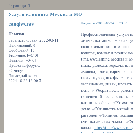
Страница:
1
Услуги клининга Москва и МО
eauqiwcrav
Поделиться
2023-10-24 00:33:53
Новичок
Профессиональные услуги кл
химчистка мягкой мебели, у
Зарегистрирован
: 2022-03-11
Приглашений:
0
окон + альпинист и многое 
Сообщений:
10
колясок, комнат и различных
Уважение:
[+0/-0]
t.me/wwcleaning Москва и Мо
Позитив:
[+0/-0]
пыль, разводы, зеркала, пли
Провел на форуме:
26 минут
духовка, плита, варочная па
Последний визит:
скотч, мусор, шкафы, сантех
2024-10-22 12:00:51
загрязнения, диван, кроват
цена ✅Уборка после ремон
помещений после ремонта 
клининга офиса ✅Химчистк
дому ✅Химчистка мягкой м
разводов ✅Клининг компан
очистка детских комнат ✅Ус
канал:
https://t.me/wwcleanin