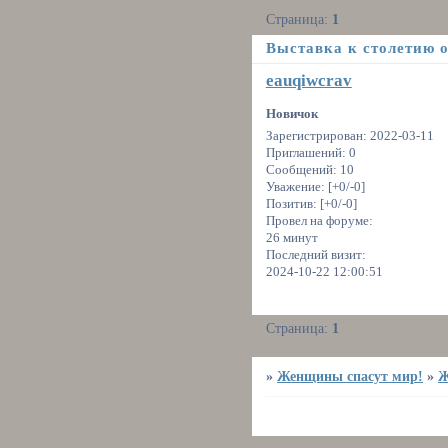
Страница:
1
Выставка к столетию 
eauqiwcrav
Новичок
Зарегистрирован
: 2022-03-11
Приглашений:
0
Сообщений:
10
Уважение:
[+0/-0]
Позитив:
[+0/-0]
Провел на форуме:
26 минут
Последний визит:
2024-10-22 12:00:51
Страница:
1
»
Женщины спасут мир!
»
Ж