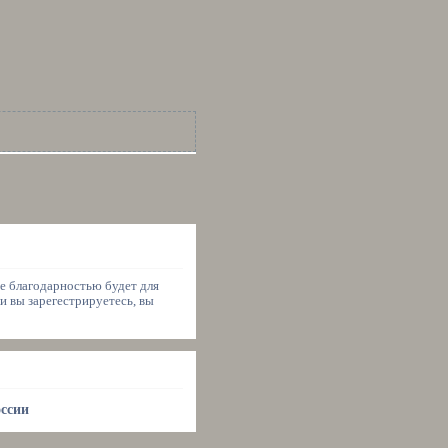
ше благодарностью будет для
и вы зарегестрируетесь, вы
оссии