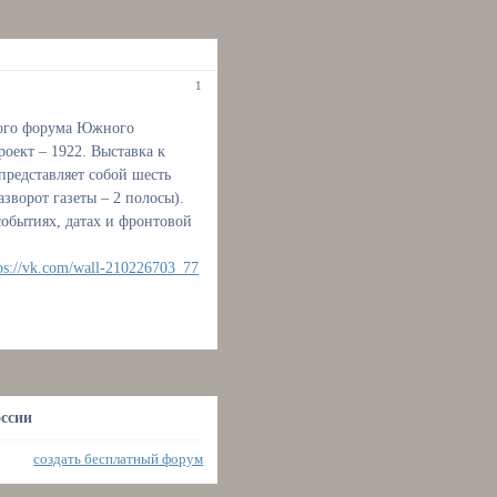
1
ного форума Южного
оект – 1922. Выставка к
представляет собой шесть
зворот газеты – 2 полосы).
обытиях, датах и фронтовой
tps://vk.com/wall-210226703_77
оссии
создать бесплатный форум