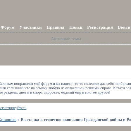
Форум
Участники
Правила
Поиск
Регистрация
Войти
Активные темы
 Если вам понравился мой форум и вы нашли что-то полезное для себя наиболь
 или если кликните на ссылку любую из оплаченной рекламы справа. Кстати есл
 разделы, диеты и спорт, здоровье, модный мир и многое другое!
регистрируйтесь
.
ивопись
»
Выставка к столетию окончания Гражданской войны в Р