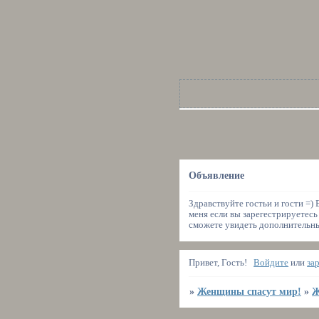
Объявление
Здравствуйте гостьи и гости =)
меня если вы зарегестрируетесь
сможете увидеть дополнительные
Привет, Гость!
Войдите
или
за
»
Женщины спасут мир!
»
Ж