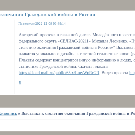
окончания Гражданской войны в России
Поделиться
2022-12-09 00:48:14
Авторский проект/выставка победителя Молодёжного проект
федерального округа «СЕЛИАС-20211» Михаила Леоненко. «Пр
столетию окончания Гражданской войны в России»* Выставка 
плакатов уникального дизайна в газетной стилистике эпохи (ра
Плакаты содержат концентрированную информацию о людях, с
статистике Гражданской войны. Скачать плакаты
https://cloud.mail.ru/public/65tx/LmvWpRrGR
Видео проекта
ht
0
ивопись
»
Выставка к столетию окончания Гражданской войны в Р