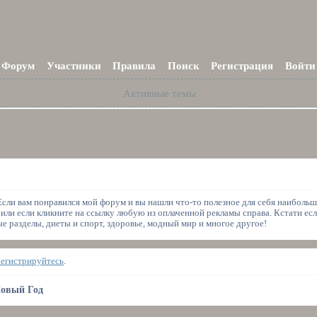
Форум
Участники
Правила
Поиск
Регистрация
Войти
Активные темы
 Если вам понравился мой форум и вы нашли что-то полезное для себя наиболь
 или если кликните на ссылку любую из оплаченной рекламы справа. Кстати есл
 разделы, диеты и спорт, здоровье, модный мир и многое другое!
регистрируйтесь
.
овый Год