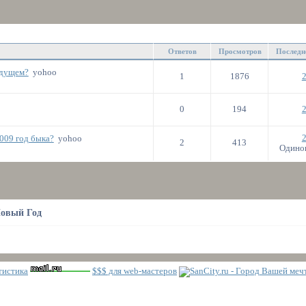
Ответов
Просмотров
Последн
ядущем?
yohoo
1
1876
2
0
194
2
2
009 год быка?
yohoo
2
413
Одинок
овый Год
$$$ для web-мастеров