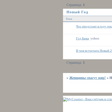
Страница:
1
Новый Год
Тема
Что предстоит в году гр
Год Быка
yohoo
В чем встречать Новый 2
Страница:
1
»
Женщины спасут мир!
»
Н