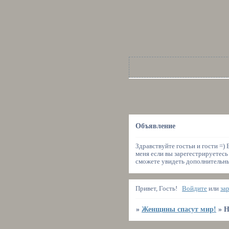
Объявление
Здравствуйте гостьи и гости =)
меня если вы зарегестрируетесь
сможете увидеть дополнительные
Привет, Гость!
Войдите
или
за
»
Женщины спасут мир!
»
Н